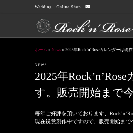
Wedding
Online Shop
コンテンツへスキップ
ホーム
»
News
»
2025年Rock’n’Roseカレン
NEWS
2025年Rock’n’
す。販売開始まで
毎年ご好評を頂いております、Rock’n’
現在鋭意製作中ですので、販売開始まで