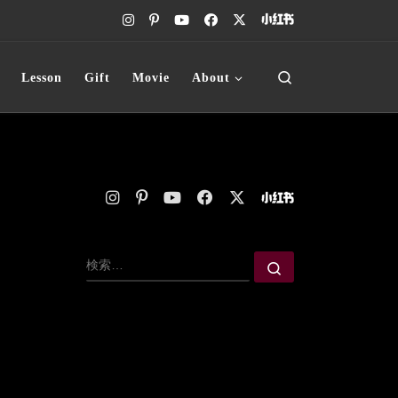
Search
Lesson
Gift
Movie
About
検索
。
検索…