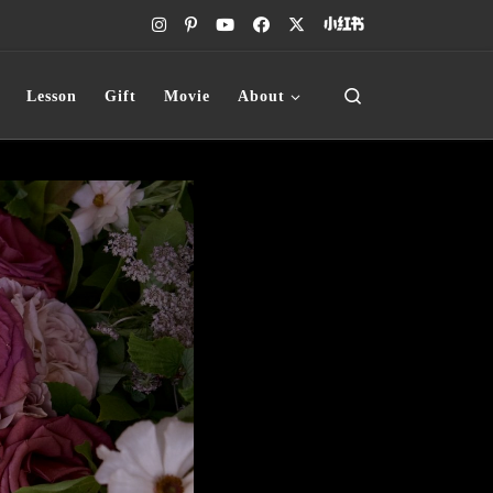
Search
Lesson
Gift
Movie
About