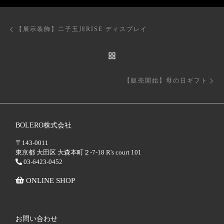
投稿ナビゲーション
前の投稿
【展示装飾】二子玉川RISE ディスプレイ
投稿リストに戻る
次
【販売開始】母の日ギフト
BOLERO株式会社
〒143-0011
東京都 大田区 大森本町２-7-18 R's court 101
03-6423-0452
ONLINE SHOP
お問い合わせ