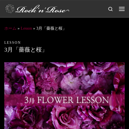
コンテンツへスキップ
Search
メ
ホーム
»
Lesson
»
3月「薔薇と桜」
LESSON
3月「薔薇と桜」